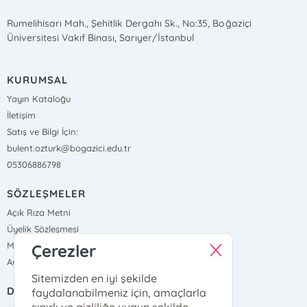
Rumelihisarı Mah., Şehitlik Dergahı Sk., No:35, Boğaziçi
Üniversitesi Vakıf Binası, Sarıyer/İstanbul
KURUMSAL
Yayın Kataloğu
İletişim
Satış ve Bilgi İçin:
bulent.ozturk@bogazici.edu.tr
05306886798
SÖZLEŞMELER
Açık Rıza Metni
Üyelik Sözleşmesi
Mesafeli Satış Sözleşmesi
Çerezler
Aydınlatma Metni, Gizlilik ve Çerez Politikası
Sitemizden en iyi şekilde
DIŞ BAĞLANTILAR
faydalanabilmeniz için, amaçlarla