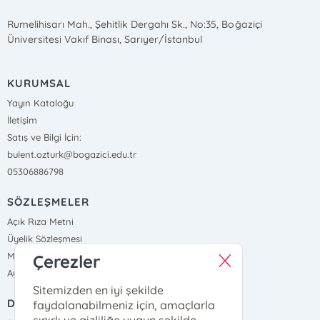
Rumelihisarı Mah., Şehitlik Dergahı Sk., No:35, Boğaziçi
Üniversitesi Vakıf Binası, Sarıyer/İstanbul
KURUMSAL
Yayın Kataloğu
İletişim
Satış ve Bilgi İçin:
bulent.ozturk@bogazici.edu.tr
05306886798
SÖZLEŞMELER
Açık Rıza Metni
Üyelik Sözleşmesi
Mesafeli Satış Sözleşmesi
Çerezler
Aydınlatma Metni, Gizlilik ve Çerez Politikası
Sitemizden en iyi şekilde
DIŞ BAĞLANTILAR
faydalanabilmeniz için, amaçlarla