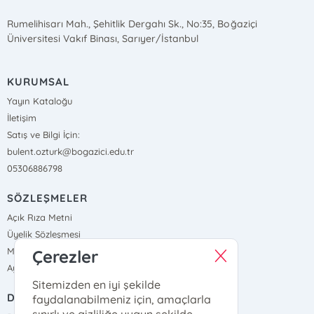
Rumelihisarı Mah., Şehitlik Dergahı Sk., No:35, Boğaziçi
Üniversitesi Vakıf Binası, Sarıyer/İstanbul
KURUMSAL
Yayın Kataloğu
İletişim
Satış ve Bilgi İçin:
bulent.ozturk@bogazici.edu.tr
05306886798
SÖZLEŞMELER
Açık Rıza Metni
Üyelik Sözleşmesi
Mesafeli Satış Sözleşmesi
Çerezler
Aydınlatma Metni, Gizlilik ve Çerez Politikası
Sitemizden en iyi şekilde
DIŞ BAĞLANTILAR
faydalanabilmeniz için, amaçlarla