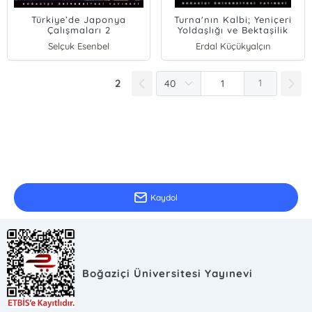
Türkiye’de Japonya
Turna'nın Kalbi; Yeniçeri
Çalışmaları 2
Yoldaşlığı ve Bektaşilik
Selçuk Esenbel
Erdal Küçükyalçın
Erdal Küçükyalçın
2
1
E-Bülten Kayıt
Güncel bilgiler için kayıt olunuz
Kaydol
Boğaziçi Üniversitesi Yayınevi