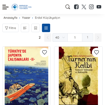
Anasayfa
Yazar
Erdal Küçükyalçın
Filtre
2
1