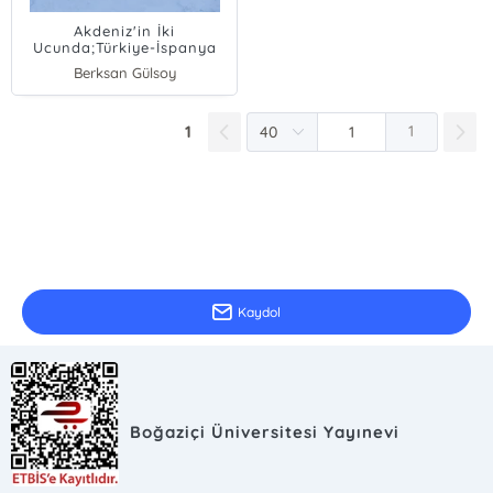
Akdeniz'in İki
Ucunda;Türkiye-İspanya
İlişkileri (1923-1960)
Berksan Gülsoy
1
1
E-Bülten Kayıt
Güncel bilgiler için kayıt olunuz
Kaydol
Boğaziçi Üniversitesi Yayınevi