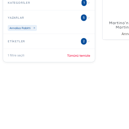
1
KATEGORİLER
5
YAZARLAR
Martino’n
Martin
Annalisa Rabitti
Anna
2
ETİKETLER
1 filtre seçili
Tümünü temizle