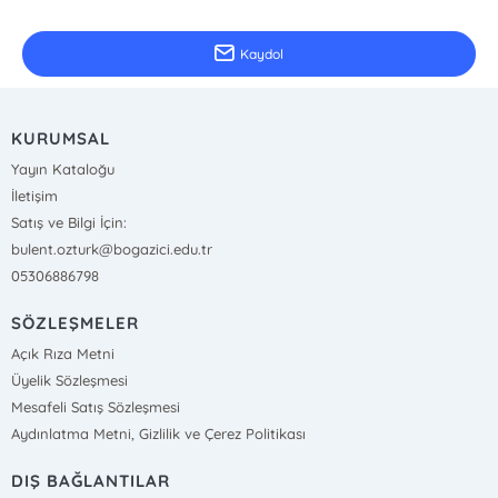
Güncel bilgiler için kayıt olunuz
Kaydol
KURUMSAL
Yayın Kataloğu
İletişim
Satış ve Bilgi İçin:
bulent.ozturk@bogazici.edu.tr
05306886798
SÖZLEŞMELER
Açık Rıza Metni
Üyelik Sözleşmesi
Mesafeli Satış Sözleşmesi
Aydınlatma Metni, Gizlilik ve Çerez Politikası
DIŞ BAĞLANTILAR