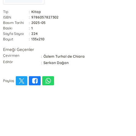
Tip
:
Kitap
ISBN
:
9786057827302
Basım Tarihi
:
2025-05
Baskı
:
1
Sayfa Sayısı
:
224
Boyut
:
135x210
Emeği Geçenler
Çevirmen
:
Özlem Turhal de Chiara
Editör
:
Serkan Doğan
Paylaş
E-Bülten Kayıt