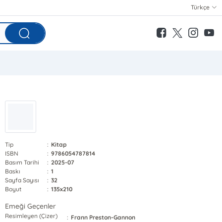
Türkçe
Tip
:
Kitap
ISBN
:
9786054787814
Basım Tarihi
:
2025-07
Baskı
:
1
Sayfa Sayısı
:
32
Boyut
:
135x210
Emeği Geçenler
Resimleyen (Çizer)
:
Frann Preston-Gannon