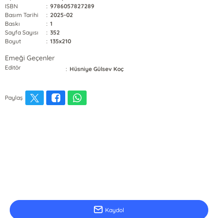
ISBN
:
9786057827289
Basım Tarihi
:
2025-02
Baskı
:
1
Sayfa Sayısı
:
352
Boyut
:
135x210
Emeği Geçenler
Editör
:
Hüsniye Gülsev Koç
Paylaş
E-Bülten Kayıt
Güncel bilgiler için kayıt olunuz
Kaydol