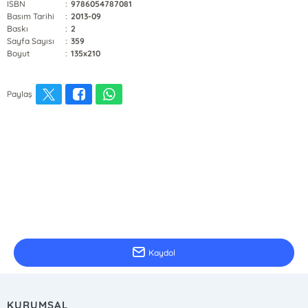
ISBN
:
9786054787081
Basım Tarihi
:
2013-09
Baskı
:
2
Sayfa Sayısı
:
359
Boyut
:
135x210
Paylaş
E-Bülten Kayıt
Güncel bilgiler için kayıt olunuz
Kaydol
KURUMSAL