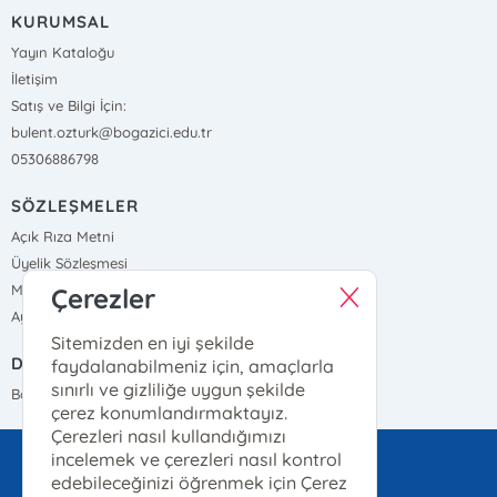
KURUMSAL
Yayın Kataloğu
İletişim
Satış ve Bilgi İçin:
bulent.ozturk@bogazici.edu.tr
05306886798
SÖZLEŞMELER
Açık Rıza Metni
Üyelik Sözleşmesi
Mesafeli Satış Sözleşmesi
Çerezler
Aydınlatma Metni, Gizlilik ve Çerez Politikası
Sitemizden en iyi şekilde
DIŞ BAĞLANTILAR
faydalanabilmeniz için, amaçlarla
sınırlı ve gizliliğe uygun şekilde
Boğaziçi Üniversitesi
çerez konumlandırmaktayız.
Çerezleri nasıl kullandığımızı
incelemek ve çerezleri nasıl kontrol
yayinevi@bogazici.edu.tr
edebileceğinizi öğrenmek için Çerez