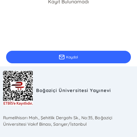
Kayıt Bulunamadı
E-Bülten Kayıt
Güncel bilgiler için kayıt olunuz
Kaydol
Boğaziçi Üniversitesi Yayınevi
Rumelihisarı Mah., Şehitlik Dergahı Sk., No:35, Boğaziçi
Üniversitesi Vakıf Binası, Sarıyer/İstanbul