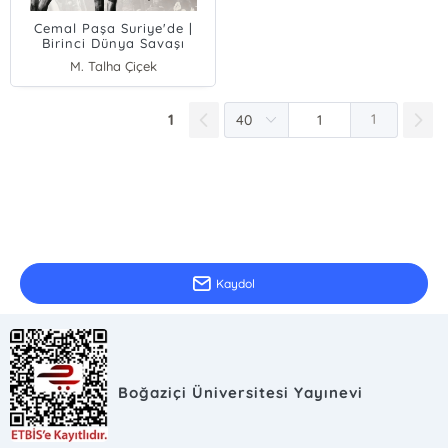
Cemal Paşa Suriye'de |
Birinci Dünya Savaşı
Yılları
M. Talha Çiçek
1
1
E-Bülten Kayıt
Güncel bilgiler için kayıt olunuz
Kaydol
Boğaziçi Üniversitesi Yayınevi