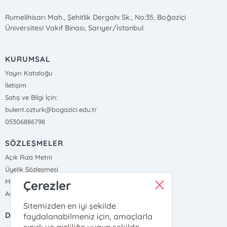
Rumelihisarı Mah., Şehitlik Dergahı Sk., No:35, Boğaziçi
Üniversitesi Vakıf Binası, Sarıyer/İstanbul
KURUMSAL
Yayın Kataloğu
İletişim
Satış ve Bilgi İçin:
bulent.ozturk@bogazici.edu.tr
05306886798
SÖZLEŞMELER
Açık Rıza Metni
Üyelik Sözleşmesi
Mesafeli Satış Sözleşmesi
Çerezler
Aydınlatma Metni, Gizlilik ve Çerez Politikası
Sitemizden en iyi şekilde
DIŞ BAĞLANTILAR
faydalanabilmeniz için, amaçlarla