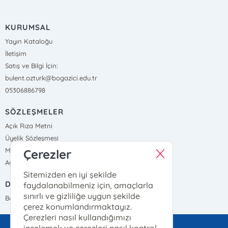
KURUMSAL
Yayın Kataloğu
İletişim
Satış ve Bilgi İçin:
bulent.ozturk@bogazici.edu.tr
05306886798
SÖZLEŞMELER
Açık Rıza Metni
Üyelik Sözleşmesi
Mesafeli Satış Sözleşmesi
Çerezler
Aydınlatma Metni, Gizlilik ve Çerez Politikası
Sitemizden en iyi şekilde
DIŞ BAĞLANTILAR
faydalanabilmeniz için, amaçlarla
sınırlı ve gizliliğe uygun şekilde
Boğaziçi Üniversitesi
çerez konumlandırmaktayız.
Çerezleri nasıl kullandığımızı