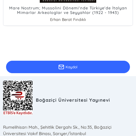
Mare Nostrum; Mussolini Dönemi'nde Türkiye'de İtalyan
Mimarlar Arkeologlar ve Seyyahlar (1922 - 1943)
Erhan Berat Fındıklı
E-Bülten Kayıt
Güncel bilgiler için kayıt olunuz
Kaydol
Boğaziçi Üniversitesi Yayınevi
Rumelihisarı Mah., Şehitlik Dergahı Sk., No:35, Boğaziçi
Üniversitesi Vakıf Binası, Sarıyer/İstanbul